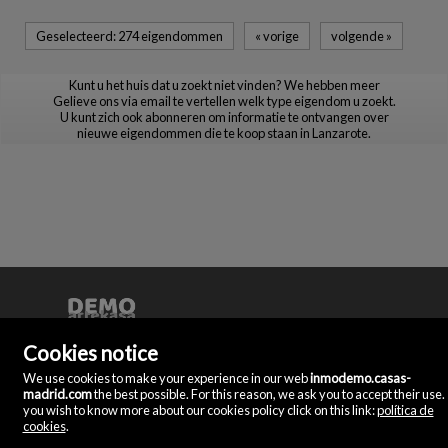
Geselecteerd:
274 eigendommen
«
vorige
volgende
»
Kunt u het huis dat u zoekt niet vinden? We hebben meer
Gelieve ons via email te vertellen welk type eigendom u zoekt.
U kunt zich ook abonneren om informatie te ontvangen over
nieuwe eigendommen die te koop staan in Lanzarote.
Demo
Doña Micaela Herandez, 2.
Cookies notice
27800 Madrid
We use cookies to make your experience in our web
inmodemo.casas-
madrid.com
the best possible. For this reason, we ask you to accept their use. 
(+34)
you wish to know more about our cookies policy click on this link:
política de
928
cookies
.
804