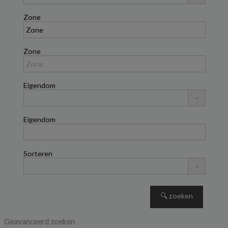
Zone
Zone
Eigendom
Eigendom
Sorteren
SAN BARTOLOMÉ
,
Geavanceerd zoeken
Flats te koop