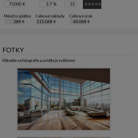
€
%
Měsíční splátka
Celkové náklady
Celkový úrok
€
€
€
FOTKY
Klikněte na fotografie a uvidíte je zvětšené: