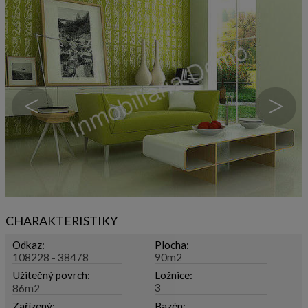
<
>
CHARAKTERISTIKY
Odkaz:
Plocha:
108228 - 38478
90m2
Užitečný povrch:
Ložnice:
3
86m2
Zařízený:
Bazén: