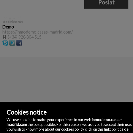
Demo
https://inmodemo.casas-madrid.com/
(+34) 928 804 515
Cookies notice
We use cookies to make your experience in our web
inmodemo.casas-
Demo
madrid.com
the best possible. For this reason, we ask you to accept their use. 
Doña Micaela Herandez, 2.
you wish to know more about our cookies policy click on this link:
política de
27800 Madrid