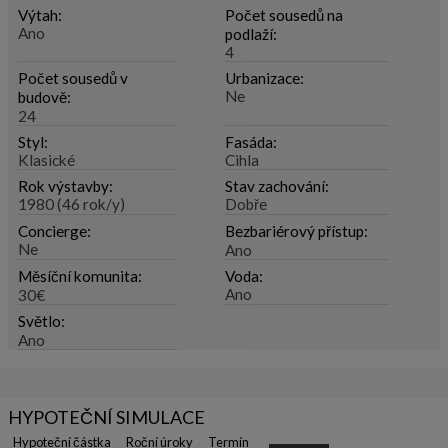
Výtah:
Počet sousedů na
Ano
podlaží:
4
Počet sousedů v
Urbanizace:
Ne
budově:
24
Styl:
Fasáda:
Klasické
Cihla
Rok výstavby:
Stav zachování:
1980 (46 rok/y)
Dobře
Concierge:
Bezbariérový přístup:
Ne
Ano
Měsíční komunita:
Voda:
Ano
30€
Světlo:
Ano
HYPOTEČNÍ SIMULACE
Hypoteční částka
Roční úroky
Termín