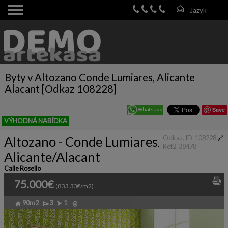
Byty v Altozano Conde Lumiares, Alicante
Alacant [Odkaz 108228]
Save
VÝHODNÁ NABÍDKA
Altozano - Conde Lumiares
Odkaz. ID-108228
🔗
,
Ref2. 38478
Alicante/Alacant
Calle Rosello
75.000€
(833,33€/m2)
90m2
3
1