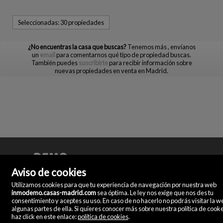
Seleccionadas:
30 propiedades
¿No encuentras la casa que buscas?
Tenemos más
, envíanos
un
email
para comentarnos qué tipo de propiedad buscas.
También puedes
suscribirte
para recibir información sobre
nuevas propiedades en venta en Madrid.
Demo
Aviso de cookies
Doña Micaela Herandez, 2.
Utilizamos cookies para que tu experiencia de navegación por nuestra web
27800 Madrid
inmodemo.casas-madrid.com
sea óptima. Le ley nos exige que nos des tu
España
consentimiento y aceptes su uso. En caso de no hacerlo no podrás visitar la w
(+34)
algunas partes de ella. Si quieres conocer más sobre nuestra política de cook
928
haz click en este enlace:
política de cookies
.