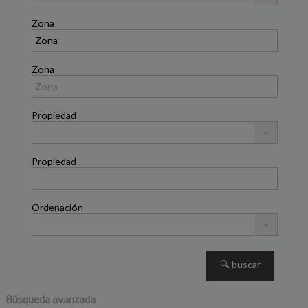
Zona
Zona
Propiedad
Propiedad
Ordenación
POBLADOS
Búsqueda avanzada
Chalet Pareado en alquiler