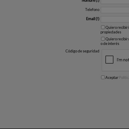
Nombre
Telefono
Email
Quiero recibir
propiedades
Quiero recibir
o de interés
Código de seguridad
Aceptar
Políti